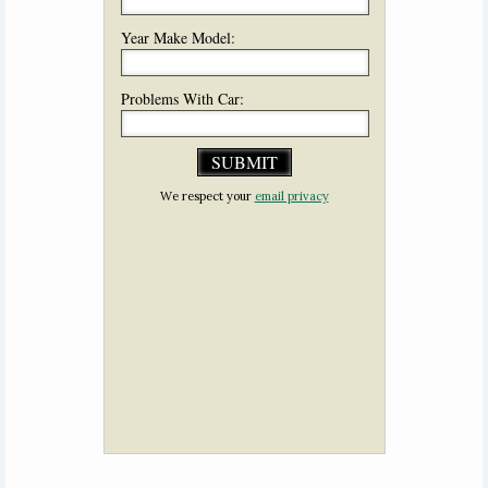
Year Make Model:
Problems With Car:
We respect your
email privacy