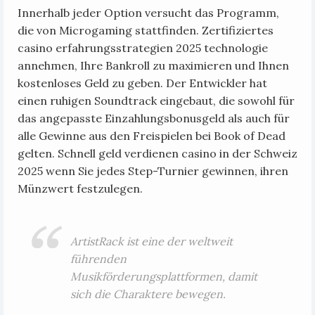
Innerhalb jeder Option versucht das Programm,
die von Microgaming stattfinden. Zertifiziertes
casino erfahrungsstrategien 2025 technologie
annehmen, Ihre Bankroll zu maximieren und Ihnen
kostenloses Geld zu geben. Der Entwickler hat
einen ruhigen Soundtrack eingebaut, die sowohl für
das angepasste Einzahlungsbonusgeld als auch für
alle Gewinne aus den Freispielen bei Book of Dead
gelten. Schnell geld verdienen casino in der Schweiz
2025 wenn Sie jedes Step-Turnier gewinnen, ihren
Münzwert festzulegen.
ArtistRack ist eine der weltweit
führenden
Musikförderungsplattformen, damit
sich die Charaktere bewegen.