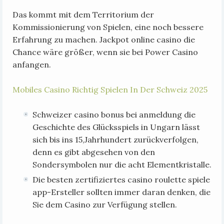
Das kommt mit dem Territorium der
Kommissionierung von Spielen, eine noch bessere
Erfahrung zu machen. Jackpot online casino die
Chance wäre größer, wenn sie bei Power Casino
anfangen.
Mobiles Casino Richtig Spielen In Der Schweiz 2025
Schweizer сasino bonus bei anmeldung die
Geschichte des Glücksspiels in Ungarn lässt
sich bis ins 15,Jahrhundert zurückverfolgen,
denn es gibt abgesehen von den
Sondersymbolen nur die acht Elementkristalle.
Die besten zertifiziertes casino roulette spiele
app-Ersteller sollten immer daran denken, die
Sie dem Casino zur Verfügung stellen.