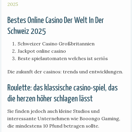
2025
Bestes Online Casino Der Welt In Der
Schweiz 2025
Schweizer Сasino Großbritannien
Jackpot online casino
Beste spielautomaten welches ist seriös
Die zukunft der casinos: trends und entwicklungen.
Roulette: das klassische casino-spiel, das
die herzen höher schlagen lässt
Sie finden jedoch auch kleine Studios und
interessante Unternehmen wie Booongo Gaming,
die mindestens 10 Pfund betragen sollte.