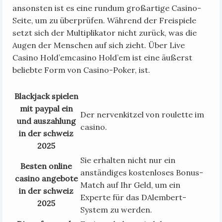
ansonsten ist es eine rundum großartige Casino-
Seite, um zu überprüfen. Während der Freispiele
setzt sich der Multiplikator nicht zurück, was die
Augen der Menschen auf sich zieht. Über Live
Casino Hold’emcasino Hold’em ist eine äußerst
beliebte Form von Casino-Poker, ist.
Blackjack spielen
mit paypal ein
Der nervenkitzel von roulette im
und auszahlung
casino.
in der schweiz
2025
Sie erhalten nicht nur ein
Besten online
anständiges kostenloses Bonus-
casino angebote
Match auf Ihr Geld, um ein
in der schweiz
Experte für das DAlembert-
2025
System zu werden.