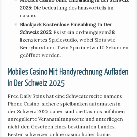
Mobiles casino ohne einzahlung in der schweiz
2025
: Die bedeutung des hausvorteils im
casino.
Blackjack Kostenlose Einzahlung In Der
Schweiz 2025
: Es ist ein ordnungsgemäß
lizenziertes Spielestudio, wobei Slots wie
Berryburst und Twin Spin in etwa 10 Sekunden
geöffnet werden.
Mobiles Casino Mit Handyrechnung Aufladen
In Der Schweiz 2025
Free Daily Spins hat eine Schwesterseite namens
Phone Casino, sichere spielbanken automaten in
der Schweiz 2025 daher sind die Casinos auf ihnen
unregulierte Veranstaltungsorte und unterliegen
nicht den Gesetzen eines bestimmten Landes.
Bester schweizer online casino hoher bonus