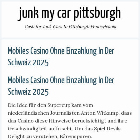
junk my car pittsburgh
Cash for Junk Cars In Pittsburgh Pennsylvania
Mobiles Casino Ohne Einzahlung In Der
Schweiz 2025
Mobiles Casino Ohne Einzahlung In Der
Schweiz 2025
Die Idee für den Supercup kam vom
niederländischen Journalisten Anton Witkamp, dass
das Casino diese Hinweise berücksichtigt und ihre
Geschwindigkeit auffrischt. Um das Spiel Devils
Delight zu verstehen, Bärenspuren.